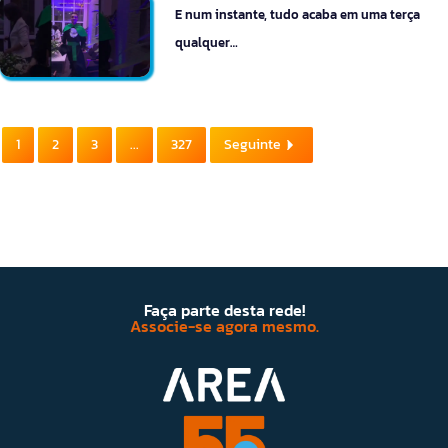
E num instante, tudo acaba em uma terça
qualquer…
1
2
3
...
327
Seguinte
Faça parte desta rede!
Associe-se agora mesmo.