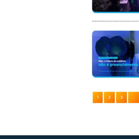
1
2
3
...