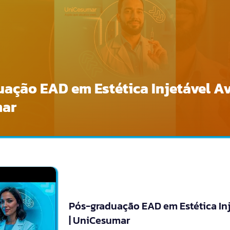
ação EAD em Estética Injetável A
mar
Pós-graduação EAD em Estética In
| UniCesumar