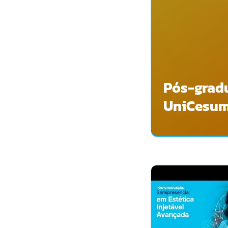
Pós-gradu
UniCesu