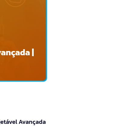
vançada |
jetável Avançada