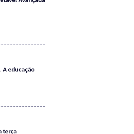
jetável Avançada
. A educação
 terça