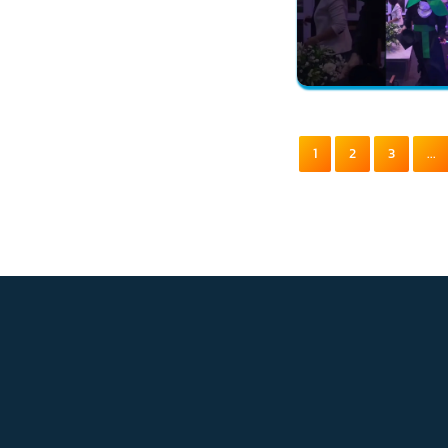
1
2
3
...