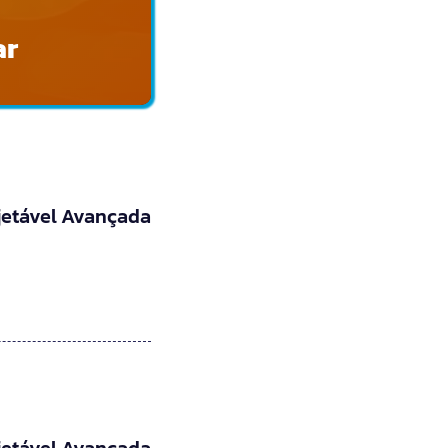
ar
jetável Avançada