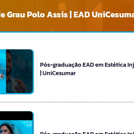
e Grau Polo Assis | EAD UniCesum
Pós-graduação EAD em Estética In
| UniCesumar