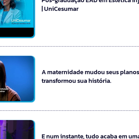
Pós-graduação EAD em Estética In
| UniCesumar
A maternidade mudou seus planos
transformou sua história.
E num instante, tudo acaba em uma