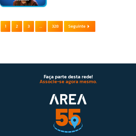
1
2
3
...
328
Seguinte
Faça parte desta rede!
Associe-se agora mesmo.