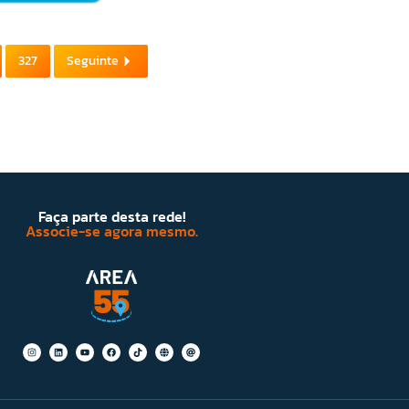
327
Seguinte
Faça parte desta rede!
Associe-se agora mesmo.