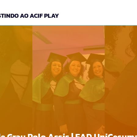
TINDO AO ACIF PLAY
e Grau Polo Assis | EAD UniCesum