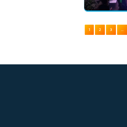
1
2
3
...