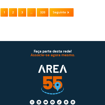
1
2
3
...
328
Seguinte
Faça parte desta rede!
Associe-se agora mesmo.