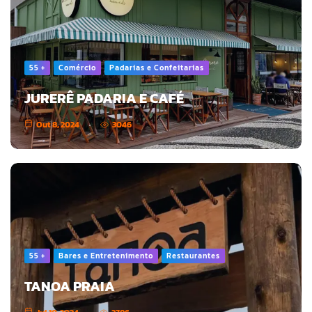
55 +
Comércio
Padarias e Confeitarias
JURERÊ PADARIA E CAFÉ
Out 8, 2024
3046
55 +
Bares e Entretenimento
Restaurantes
TANOA PRAIA