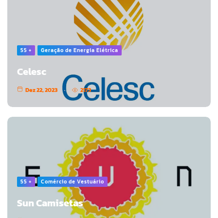
55 +
Geração de Energia Elétrica
Celesc
Dez 22, 2023
2173
55 +
Comércio de Vestuário
Sun Camisetas