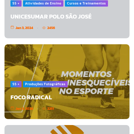
55 +
Atividades de Ensino
Cursos e Treinamentos
UNICESUMAR POLO SÃO JOSÉ
Jan 3, 2024
2456
55 +
Produções Fotográficas
FOCO RADICAL
Jan 3, 2024
2251