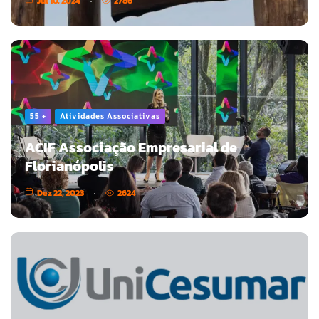
Jul 10, 2024
2786
55 +
Atividades Associativas
ACIF Associação Empresarial de
Florianópolis
Dez 22, 2023
2624