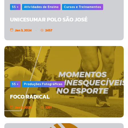
55 +
Atividades de Ensino
Cursos e Treinamentos
UNICESUMAR POLO SÃO JOSÉ
Jan 3, 2024
2457
55 +
Produções Fotográficas
FOCO RADICAL
Jan 3, 2024
2251