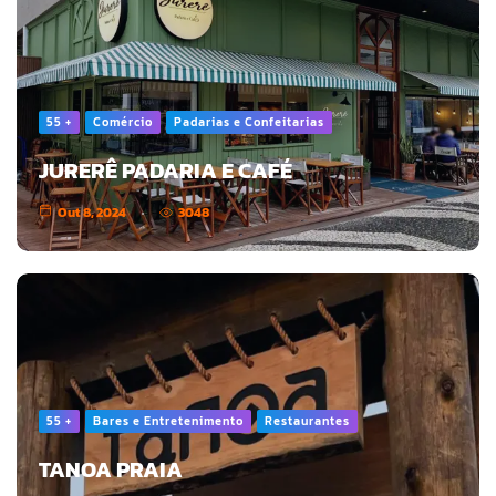
55 +
Comércio
Padarias e Confeitarias
JURERÊ PADARIA E CAFÉ
Out 8, 2024
3048
55 +
Bares e Entretenimento
Restaurantes
TANOA PRAIA