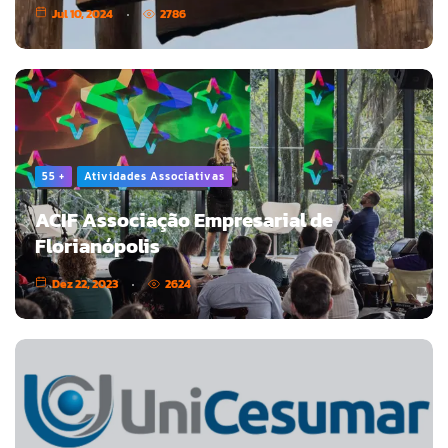
Jul 10, 2024
2786
55 +
Atividades Associativas
ACIF Associação Empresarial de
Florianópolis
Dez 22, 2023
2624