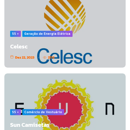
55 +
Geração de Energia Elétrica
Celesc
Dez 22, 2023
2174
55 +
Comércio de Vestuário
Sun Camisetas