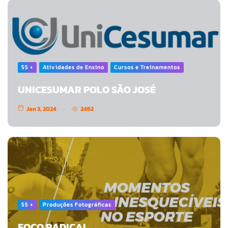
55 +
Atividades de Ensino
Cursos e Treinamentos
UNICESUMAR POLO SÃO JOSÉ
Jan 3, 2024
2462
55 +
Produções Fotográficas
FOCO RADICAL