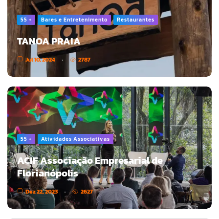
55 +
Bares e Entretenimento
Restaurantes
TANOA PRAIA
Jul 10, 2024
2787
55 +
Atividades Associativas
ACIF Associação Empresarial de
Florianópolis
Dez 22, 2023
2627