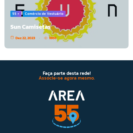
55 +
Comércio de Vestuário
Sun Camisetas
Dez 22, 2023
1866
Faça parte desta rede!
Associe-se agora mesmo.