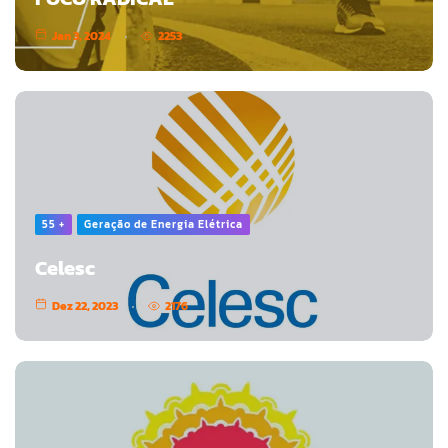
Jan 3, 2024
2253
55 +
Geração de Energia Elétrica
Celesc
Dez 22, 2023
2176