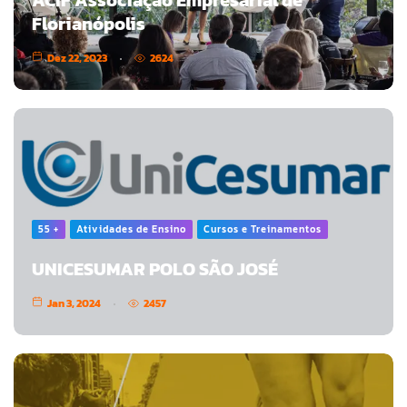
Florianópolis
Dez 22, 2023
2624
55 +
Atividades de Ensino
Cursos e Treinamentos
UNICESUMAR POLO SÃO JOSÉ
Jan 3, 2024
2457