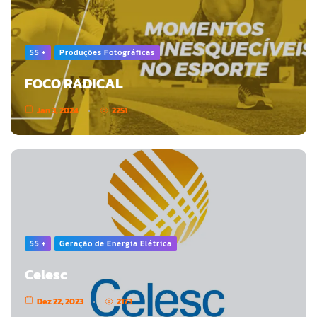
55 +
Produções Fotográficas
FOCO RADICAL
Jan 3, 2024
2251
55 +
Geração de Energia Elétrica
Celesc
Dez 22, 2023
2173