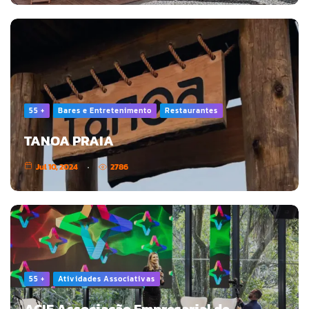
55 +
Bares e Entretenimento
Restaurantes
TANOA PRAIA
Jul 10, 2024
2786
55 +
Atividades Associativas
ACIF Associação Empresarial de