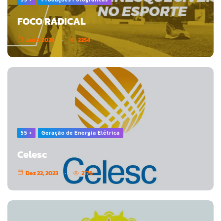
FOCO RADICAL
Jan 3, 2024
2254
55 +
Geração de Energia Elétrica
Celesc
Dez 22, 2023
2176