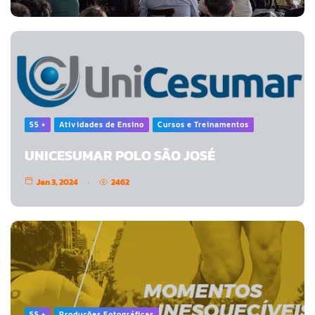
55 +
Atividades de Ensino
Cursos e Treinamentos
UNICESUMAR POLO SÃO JOSÉ
Jan 3, 2024
2462
55 +
Produções Fotográficas