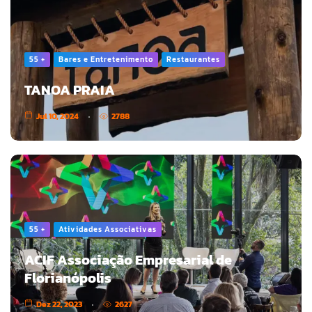
55 +
Bares e Entretenimento
Restaurantes
TANOA PRAIA
Jul 10, 2024
2788
55 +
Atividades Associativas
ACIF Associação Empresarial de
Florianópolis
Dez 22, 2023
2627