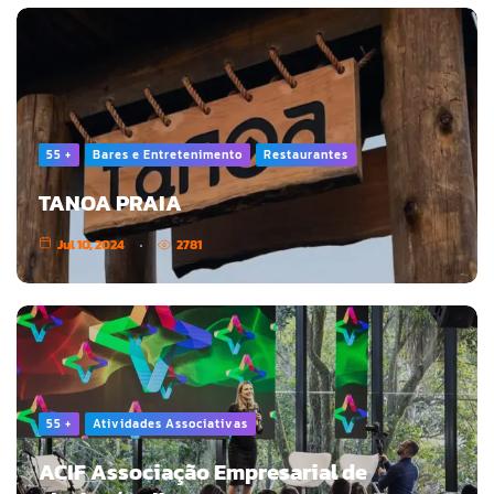
55 +
Bares e Entretenimento
Restaurantes
TANOA PRAIA
Jul 10, 2024
2781
55 +
Atividades Associativas
ACIF Associação Empresarial de