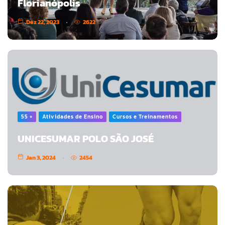
Florianópolis
Dez 22, 2023
2622
55 +
Atividades de Ensino
Cursos e Treinamentos
UNICESUMAR POLO SÃO JOSÉ
Jan 3, 2024
2454