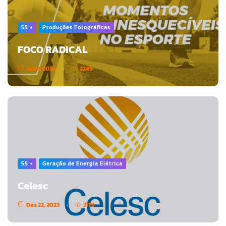
55 +
Produções Fotográficas
FOCO RADICAL
Jan 3, 2024
2249
55 +
Geração de Energia Elétrica
Celesc
Dez 22, 2023
2172