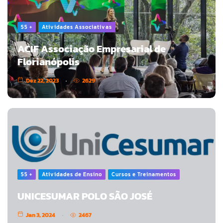
55 +
Atividades Associativas
ACIF Associação Empresarial de
Florianópolis
Dez 22, 2023
2629
55 +
Atividades de Ensino
Cursos e Treinamentos
UNICESUMAR POLO SÃO JOSÉ
Jan 3, 2024
2467