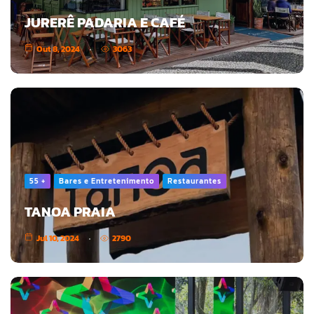
JURERÊ PADARIA E CAFÉ
Out 8, 2024
3063
55 +
Bares e Entretenimento
Restaurantes
TANOA PRAIA
Jul 10, 2024
2790