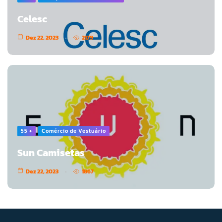
Celesc
Dez 22, 2023
2179
55 +
Comércio de Vestuário
Sun Camisetas
Dez 22, 2023
1867