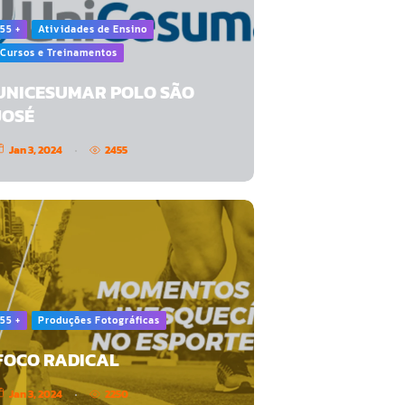
55 +
Atividades de Ensino
Cursos e Treinamentos
UNICESUMAR POLO SÃO
JOSÉ
Jan 3, 2024
2455
55 +
Produções Fotográficas
FOCO RADICAL
Jan 3, 2024
2250