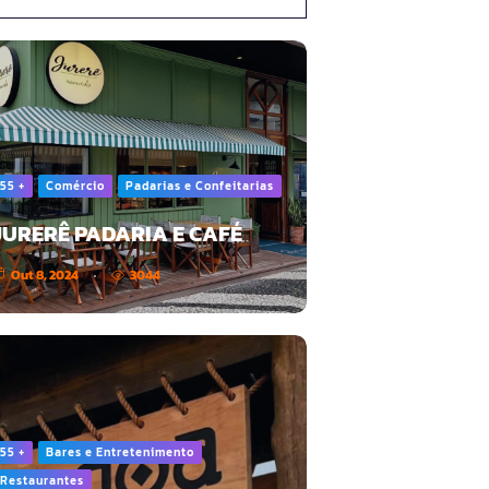
55 +
Comércio
Padarias e Confeitarias
JURERÊ PADARIA E CAFÉ
Out 8, 2024
3044
55 +
Bares e Entretenimento
Restaurantes