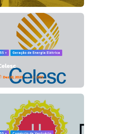
55 +
Geração de Energia Elétrica
Celesc
Dez 22, 2023
2172
55 +
Comércio de Vestuário