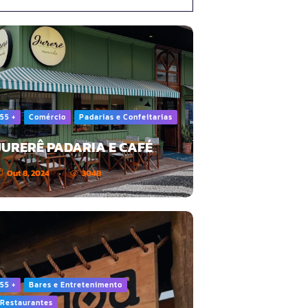
55 +
Comércio
Padarias e Confeitarias
JURERÊ PADARIA E CAFÉ
Out 8, 2024
3048
55 +
Bares e Entretenimento
Restaurantes