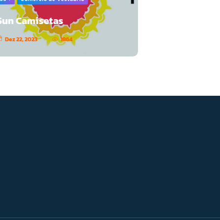
Sun Camisetas
Dez 22, 2023
1864