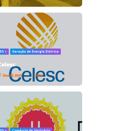
55 +
Geração de Energia Elétrica
Celesc
Dez 22, 2023
2174
55 +
Comércio de Vestuário