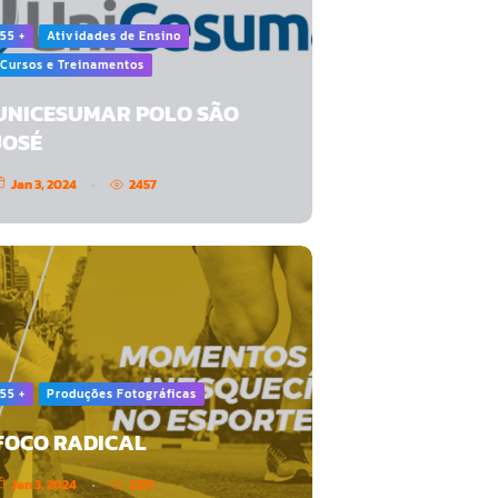
55 +
Atividades de Ensino
Cursos e Treinamentos
UNICESUMAR POLO SÃO
JOSÉ
Jan 3, 2024
2457
55 +
Produções Fotográficas
FOCO RADICAL
Jan 3, 2024
2251