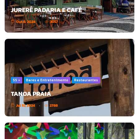
JURERÊ PADARIA E CAFÉ
Out 8, 2024
3057
55 +
Bares e Entretenimento
Restaurantes
TANOA PRAIA
Jul 10, 2024
2788