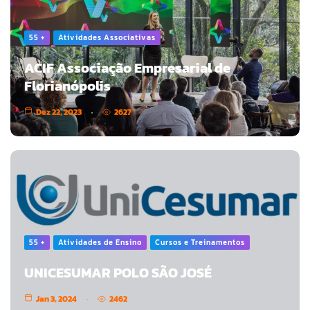
55 +
Atividades Associativas
ACIF Associação Empresarial de
Florianópolis
Dez 22, 2023
2627
55 +
Atividades de Ensino
Cursos e Treinamentos
UNICESUMAR POLO SÃO JOSÉ
Jan 3, 2024
2462