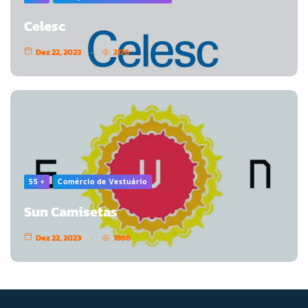
Celesc
Dez 22, 2023
2176
55 +
Comércio de Vestuário
Sun Camisetas
Dez 22, 2023
1866