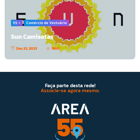
55 +
Comércio de Vestuário
Sun Camisetas
Dez 22, 2023
1860
Faça parte desta rede!
Associe-se agora mesmo.