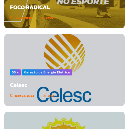
FOCO RADICAL
Jan 3, 2024
2250
55 +
Geração de Energia Elétrica
Celesc
Dez 22, 2023
2172