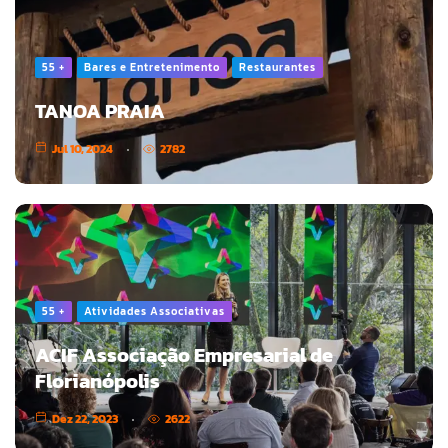
55 +
Bares e Entretenimento
Restaurantes
TANOA PRAIA
Jul 10, 2024
2782
55 +
Atividades Associativas
ACIF Associação Empresarial de
Florianópolis
Dez 22, 2023
2622