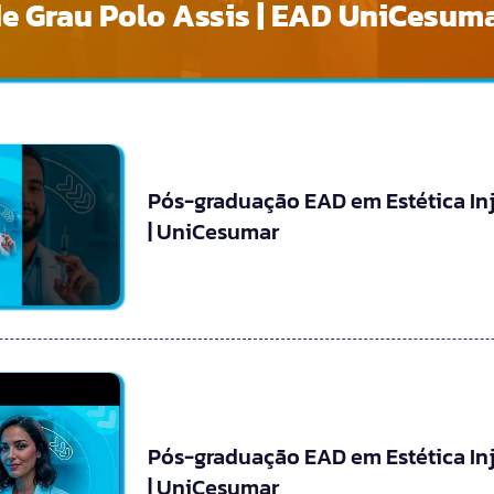
e Grau Polo Assis | EAD UniCesum
Pós-graduação EAD em Estética In
| UniCesumar
Pós-graduação EAD em Estética In
| UniCesumar