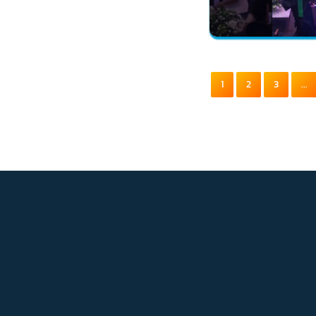
1
2
3
...