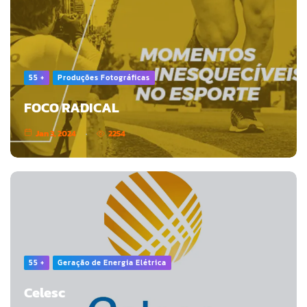
55 +
Produções Fotográficas
FOCO RADICAL
Jan 3, 2024
2254
55 +
Geração de Energia Elétrica
Celesc