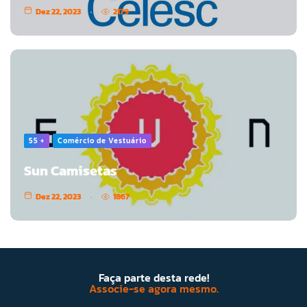
Dez 22, 2023
2179
55 +
Comércio de Vestuário
Sun Camisetas
Dez 22, 2023
1867
Faça parte desta rede!
Associe-se agora mesmo.