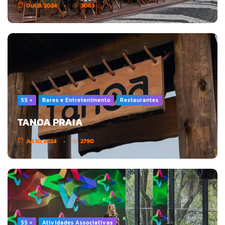
Out 8, 2024
3063
55 +
Bares e Entretenimento
Restaurantes
TANOA PRAIA
Jul 10, 2024
2790
55 +
Atividades Associativas