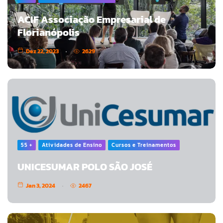
ACIF Associação Empresarial de
Florianópolis
Dez 22, 2023
2629
55 +
Atividades de Ensino
Cursos e Treinamentos
UNICESUMAR POLO SÃO JOSÉ
Jan 3, 2024
2467