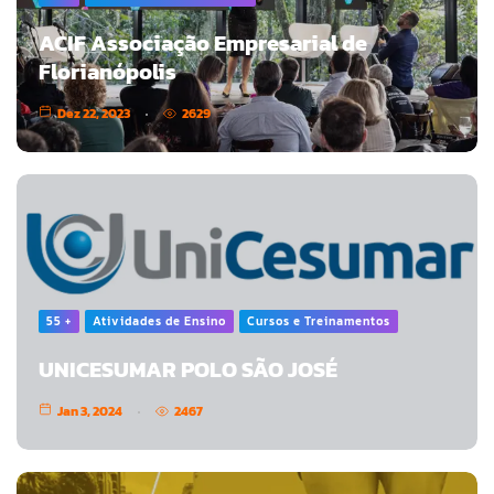
ACIF Associação Empresarial de
Florianópolis
Dez 22, 2023
2629
55 +
Atividades de Ensino
Cursos e Treinamentos
UNICESUMAR POLO SÃO JOSÉ
Jan 3, 2024
2467