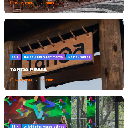
Out 8, 2024
3063
55 +
Bares e Entretenimento
Restaurantes
TANOA PRAIA
Jul 10, 2024
2790
55 +
Atividades Associativas