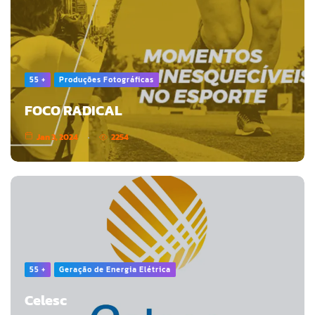
55 +
Produções Fotográficas
FOCO RADICAL
Jan 3, 2024
2254
55 +
Geração de Energia Elétrica
Celesc