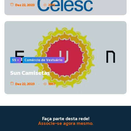
Dez 22, 2023
2179
55 +
Comércio de Vestuário
Sun Camisetas
Dez 22, 2023
1867
Faça parte desta rede!
Associe-se agora mesmo.