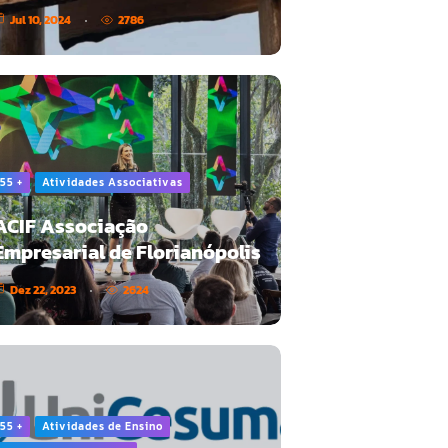
Jul 10, 2024
2786
55 +
Atividades Associativas
ACIF Associação
Empresarial de Florianópolis
Dez 22, 2023
2624
55 +
Atividades de Ensino