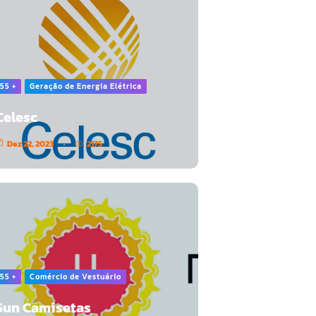
55 +
Geração de Energia Elétrica
Celesc
Dez 22, 2023
2175
55 +
Comércio de Vestuário
Sun Camisetas