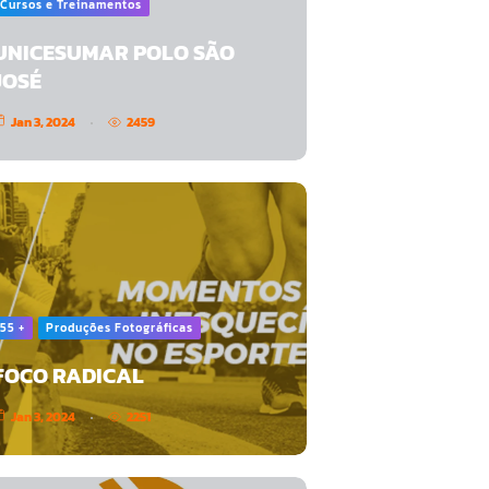
Cursos e Treinamentos
UNICESUMAR POLO SÃO
JOSÉ
Jan 3, 2024
2459
55 +
Produções Fotográficas
FOCO RADICAL
Jan 3, 2024
2251