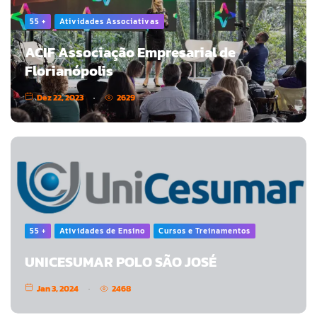
55 +
Atividades Associativas
ACIF Associação Empresarial de
Florianópolis
Dez 22, 2023
2629
55 +
Atividades de Ensino
Cursos e Treinamentos
UNICESUMAR POLO SÃO JOSÉ
Jan 3, 2024
2468