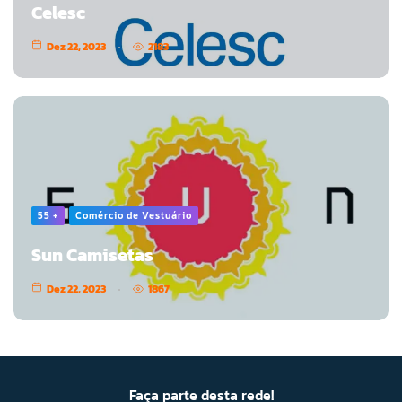
Celesc
Dez 22, 2023
2183
55 +
Comércio de Vestuário
Sun Camisetas
Dez 22, 2023
1867
Faça parte desta rede!