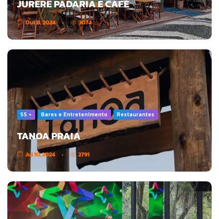
JURERÊ PADARIA E CAFÉ
Out 8, 2024
3074
55 +
Bares e Entretenimento
Restaurantes
TANOA PRAIA
Jul 10, 2024
2791