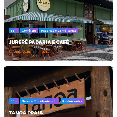
55 +
Comércio
Padarias e Confeitarias
JURERÊ PADARIA E CAFÉ
Out 8, 2024
3048
55 +
Bares e Entretenimento
Restaurantes
TANOA PRAIA