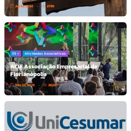
Jul 10, 2024
2786
55 +
Atividades Associativas
ACIF Associação Empresarial de
Florianópolis
Dez 22, 2023
2624