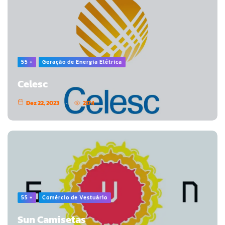
55 +
Geração de Energia Elétrica
Celesc
Dez 22, 2023
2174
55 +
Comércio de Vestuário
Sun Camisetas