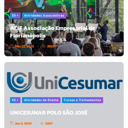
55 +
Atividades Associativas
ACIF Associação Empresarial de
Florianópolis
Dez 22, 2023
2629
55 +
Atividades de Ensino
Cursos e Treinamentos
UNICESUMAR POLO SÃO JOSÉ
Jan 3, 2024
2467