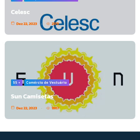
Celesc
Dez 22, 2023
2179
55 +
Comércio de Vestuário
Sun Camisetas
Dez 22, 2023
1867