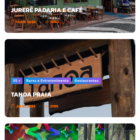
JURERÊ PADARIA E CAFÉ
Out 8, 2024
3062
55 +
Bares e Entretenimento
Restaurantes
TANOA PRAIA
Jul 10, 2024
2789