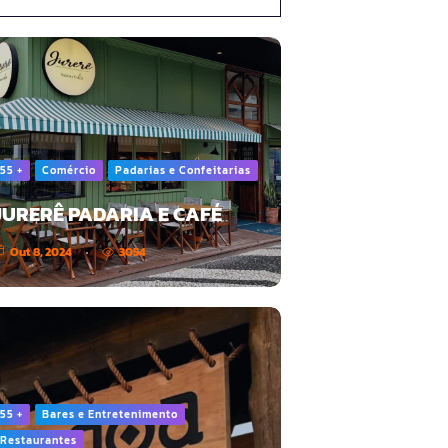
55 +
Comércio
Padarias e Confeitarias
JURERÊ PADARIA E CAFÉ
Out 8, 2024
3054
55 +
Bares e Entretenimento
Restaurantes