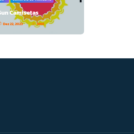
Sun Camisetas
Dez 22, 2023
1866