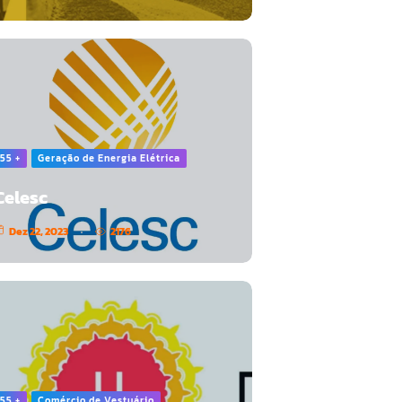
55 +
Geração de Energia Elétrica
Celesc
Dez 22, 2023
2176
55 +
Comércio de Vestuário