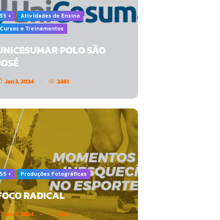
55 +
Atividades de Ensino
Cursos e Treinamentos
UNICESUMAR POLO SÃO
JOSÉ
Jan 3, 2024
2461
55 +
Produções Fotográficas
FOCO RADICAL
Jan 3, 2024
2253