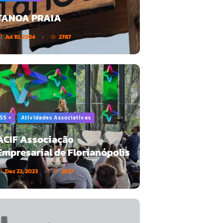
TANOA PRAIA
Jul 10, 2024
2787
55 +
Atividades Associativas
ACIF Associação
Empresarial de Florianópolis
Dez 22, 2023
2627