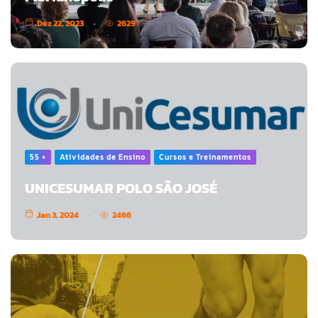
Dez 22, 2023
2629
55 +
Atividades de Ensino
Cursos e Treinamentos
UNICESUMAR POLO SÃO JOSÉ
Jan 3, 2024
2466