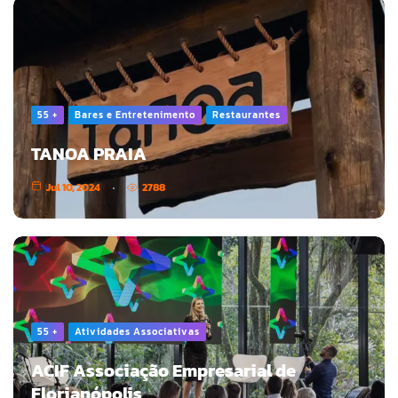
55 +
Bares e Entretenimento
Restaurantes
TANOA PRAIA
Jul 10, 2024
2788
55 +
Atividades Associativas
ACIF Associação Empresarial de
Florianópolis