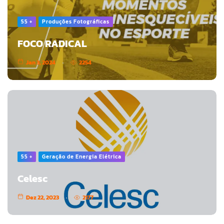
55 +
Produções Fotográficas
FOCO RADICAL
Jan 3, 2024
2254
55 +
Geração de Energia Elétrica
Celesc
Dez 22, 2023
2177