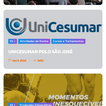
55 +
Atividades de Ensino
Cursos e Treinamentos
UNICESUMAR POLO SÃO JOSÉ
Jan 3, 2024
2462
55 +
Produções Fotográficas