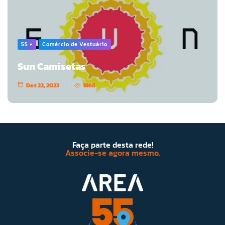
55 +
Comércio de Vestuário
Sun Camisetas
Dez 22, 2023
1866
Faça parte desta rede!
Associe-se agora mesmo.