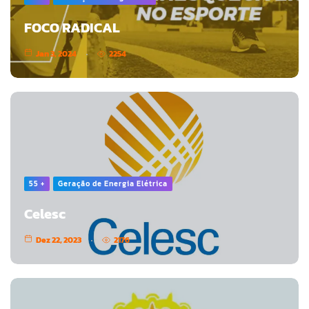
FOCO RADICAL
Jan 3, 2024
2254
55 +
Geração de Energia Elétrica
Celesc
Dez 22, 2023
2176