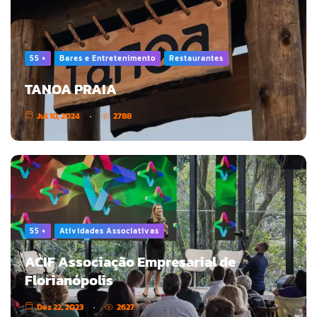
55 +
Bares e Entretenimento
Restaurantes
TANOA PRAIA
Jul 10, 2024
2788
55 +
Atividades Associativas
ACIF Associação Empresarial de
Florianópolis
Dez 22, 2023
2627