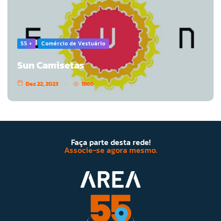
55 +
Comércio de Vestuário
Sun Camisetas
Dez 22, 2023
1866
Faça parte desta rede!
Associe-se agora mesmo.