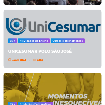
55 +
Atividades de Ensino
Cursos e Treinamentos
UNICESUMAR POLO SÃO JOSÉ
Jan 3, 2024
2462
55 +
Produções Fotográficas