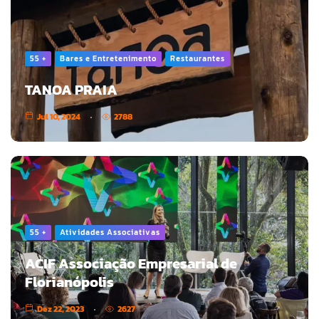
55 +
Bares e Entretenimento
Restaurantes
TANOA PRAIA
Jul 10, 2024
2788
55 +
Atividades Associativas
ACIF Associação Empresarial de
Florianópolis
Dez 22, 2023
2627