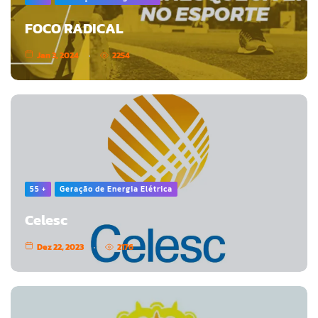
FOCO RADICAL
Jan 3, 2024
2254
55 +
Geração de Energia Elétrica
Celesc
Dez 22, 2023
2176