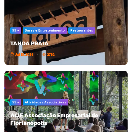
55 +
Bares e Entretenimento
Restaurantes
TANOA PRAIA
Jul 10, 2024
2782
55 +
Atividades Associativas
ACIF Associação Empresarial de
Florianópolis