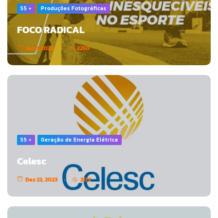
55 +
Produções Fotográficas
FOCO RADICAL
Jan 3, 2024
2250
55 +
Geração de Energia Elétrica
Celesc
Dez 22, 2023
2172