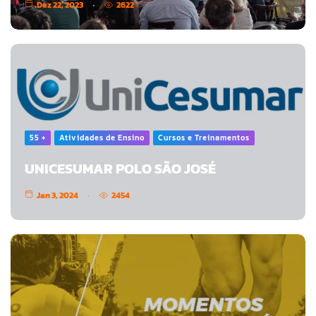
Dez 22, 2023
2622
55 +
Atividades de Ensino
Cursos e Treinamentos
UNICESUMAR POLO SÃO JOSÉ
Jan 3, 2024
2454