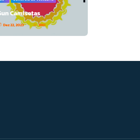
Sun Camisetas
Dez 22, 2023
1861