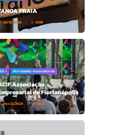
TANOA PRAIA
Jul 10, 2024
2785
55 +
Atividades Associativas
ACIF Associação
Empresarial de Florianópolis
Dez 22, 2023
2623