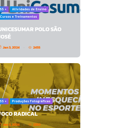
55 +
Atividades de Ensino
Cursos e Treinamentos
UNICESUMAR POLO SÃO
JOSÉ
Jan 3, 2024
2455
55 +
Produções Fotográficas
FOCO RADICAL
Jan 3, 2024
2250