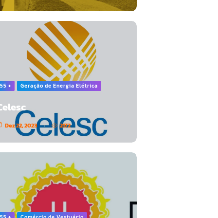
55 +
Geração de Energia Elétrica
Celesc
Dez 22, 2023
2172
55 +
Comércio de Vestuário