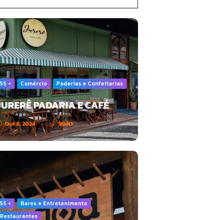
55 +
Comércio
Padarias e Confeitarias
JURERÊ PADARIA E CAFÉ
Out 8, 2024
3040
55 +
Bares e Entretenimento
Restaurantes