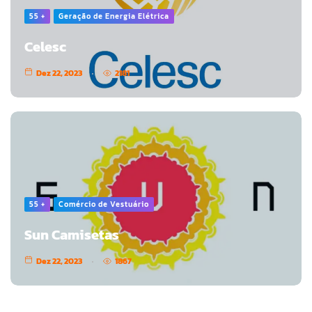
55 +
Geração de Energia Elétrica
Celesc
Dez 22, 2023
2181
55 +
Comércio de Vestuário
Sun Camisetas
Dez 22, 2023
1867