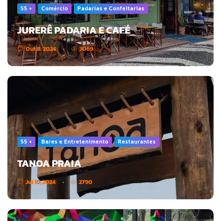
55 +
Comércio
Padarias e Confeitarias
JURERÊ PADARIA E CAFÉ
Out 8, 2024
3069
55 +
Bares e Entretenimento
Restaurantes
TANOA PRAIA
Jul 10, 2024
2790