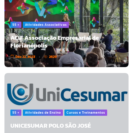
55 +
Atividades Associativas
ACIF Associação Empresarial de
Florianópolis
Dez 22, 2023
2629
55 +
Atividades de Ensino
Cursos e Treinamentos
UNICESUMAR POLO SÃO JOSÉ