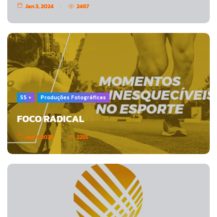
Jan 3, 2024
2467
55 +
Produções Fotográficas
FOCO RADICAL
Jan 3, 2024
2255