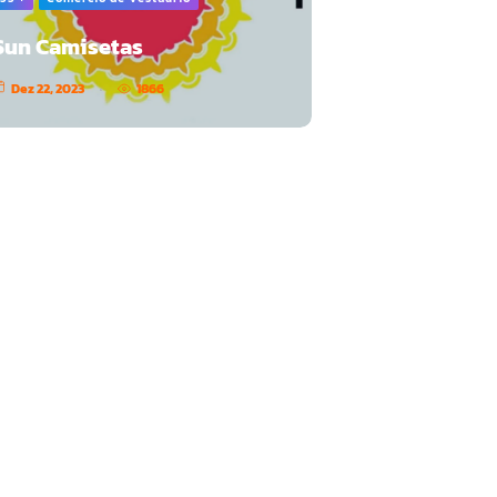
Sun Camisetas
Dez 22, 2023
1866