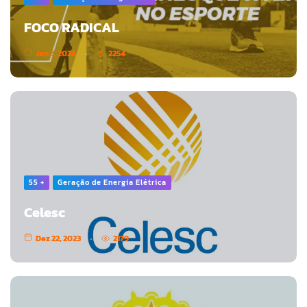
FOCO RADICAL
Jan 3, 2024
2254
55 +
Geração de Energia Elétrica
Celesc
Dez 22, 2023
2179