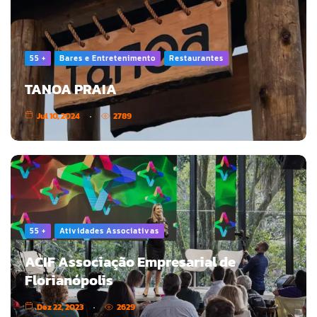
55 +
Bares e Entretenimento
Restaurantes
TANOA PRAIA
Jul 10, 2024
2789
55 +
Atividades Associativas
ACIF Associação Empresarial de
Florianópolis
Dez 22, 2023
2629