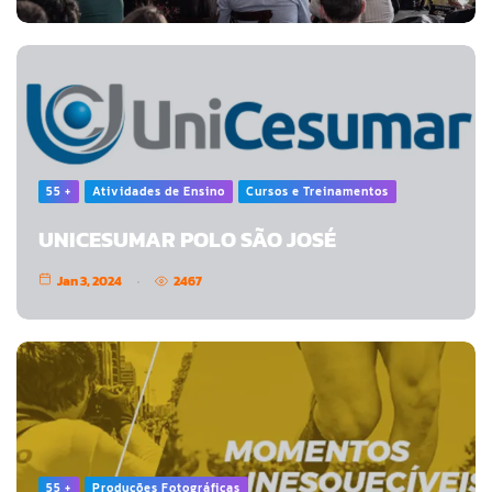
55 +
Atividades de Ensino
Cursos e Treinamentos
UNICESUMAR POLO SÃO JOSÉ
Jan 3, 2024
2467
55 +
Produções Fotográficas