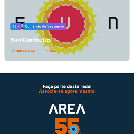
55 +
Comércio de Vestuário
Sun Camisetas
Dez 22, 2023
1867
Faça parte desta rede!
Associe-se agora mesmo.