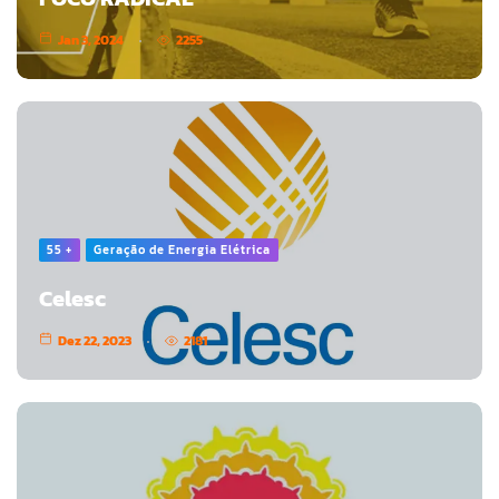
Jan 3, 2024
2255
55 +
Geração de Energia Elétrica
Celesc
Dez 22, 2023
2181