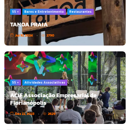
55 +
Bares e Entretenimento
Restaurantes
TANOA PRAIA
Jul 10, 2024
2790
55 +
Atividades Associativas
ACIF Associação Empresarial de
Florianópolis
Dez 22, 2023
2629