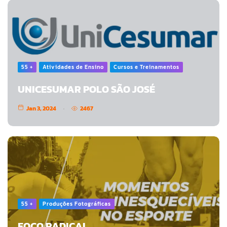
55 +
Atividades de Ensino
Cursos e Treinamentos
UNICESUMAR POLO SÃO JOSÉ
Jan 3, 2024
2467
55 +
Produções Fotográficas
FOCO RADICAL