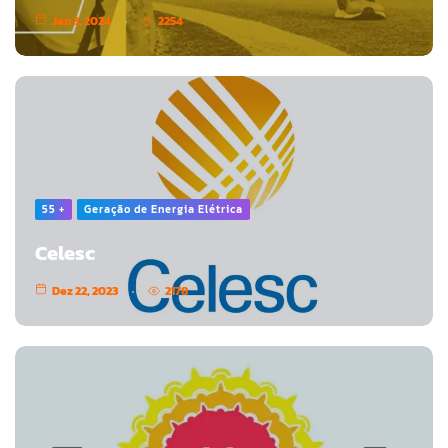
Jan 3, 2024
2254
55 +
Geração de Energia Elétrica
Celesc
Dez 22, 2023
2178