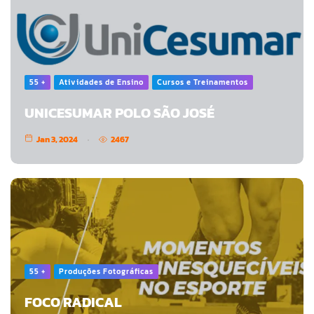
55 +
Atividades de Ensino
Cursos e Treinamentos
UNICESUMAR POLO SÃO JOSÉ
Jan 3, 2024
2467
55 +
Produções Fotográficas
FOCO RADICAL