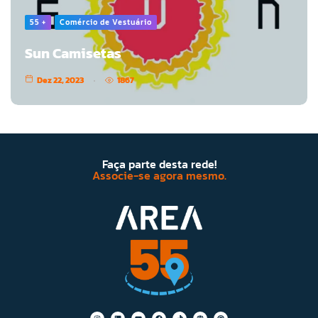
55 +
Comércio de Vestuário
Sun Camisetas
Dez 22, 2023
1867
Faça parte desta rede!
Associe-se agora mesmo.