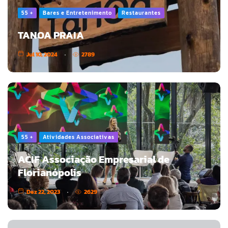
55 +
Bares e Entretenimento
Restaurantes
TANOA PRAIA
Jul 10, 2024
2789
55 +
Atividades Associativas
ACIF Associação Empresarial de
Florianópolis
Dez 22, 2023
2629