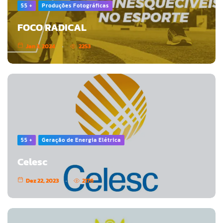
55 +
Produções Fotográficas
FOCO RADICAL
Jan 3, 2024
2253
55 +
Geração de Energia Elétrica
Celesc
Dez 22, 2023
2176