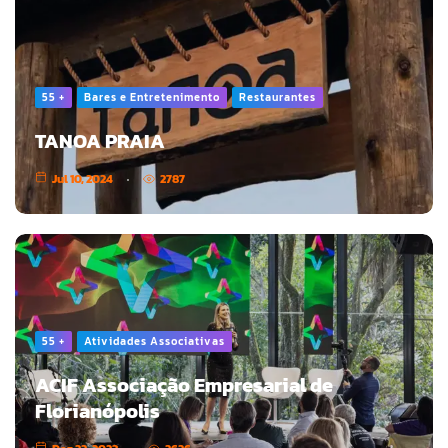
55 +
Bares e Entretenimento
Restaurantes
TANOA PRAIA
Jul 10, 2024
2787
55 +
Atividades Associativas
ACIF Associação Empresarial de
Florianópolis