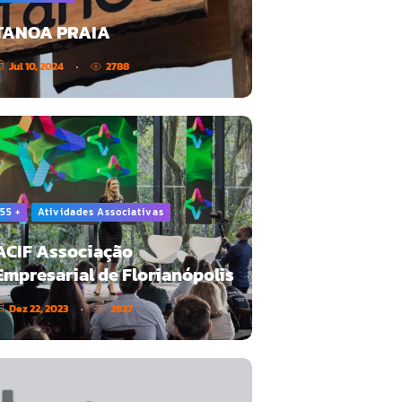
TANOA PRAIA
Jul 10, 2024
2788
55 +
Atividades Associativas
ACIF Associação
Empresarial de Florianópolis
Dez 22, 2023
2627