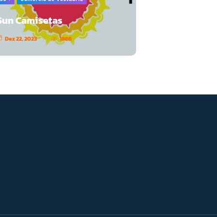
Sun Camisetas
Dez 22, 2023
1866