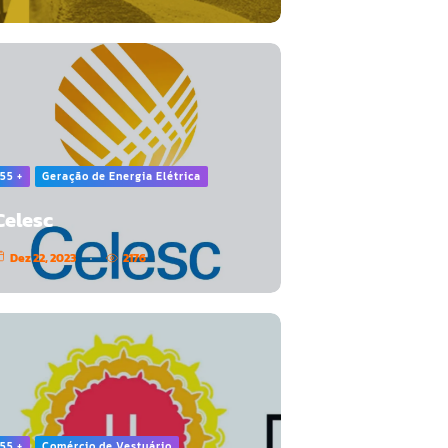
55 +
Geração de Energia Elétrica
Celesc
Dez 22, 2023
2176
55 +
Comércio de Vestuário