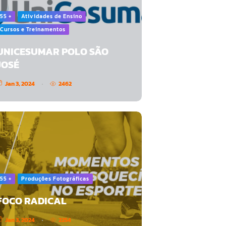
55 +
Atividades de Ensino
Cursos e Treinamentos
UNICESUMAR POLO SÃO
JOSÉ
Jan 3, 2024
2462
55 +
Produções Fotográficas
FOCO RADICAL
Jan 3, 2024
2254