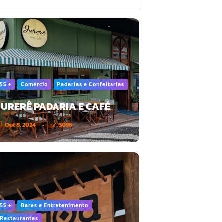
55 +
Comércio
Padarias e Confeitarias
JURERÊ PADARIA E CAFÉ
Out 8, 2024
3056
55 +
Bares e Entretenimento
Restaurantes