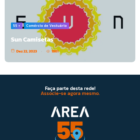
55 +
Comércio de Vestuário
Sun Camisetas
Dez 22, 2023
1861
Faça parte desta rede!
Associe-se agora mesmo.