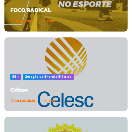
FOCO RADICAL
Jan 3, 2024
2250
55 +
Geração de Energia Elétrica
Celesc
Dez 22, 2023
2172