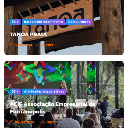
55 +
Bares e Entretenimento
Restaurantes
TANOA PRAIA
Jul 10, 2024
2783
55 +
Atividades Associativas
ACIF Associação Empresarial de
Florianópolis
Dez 22, 2023
2623