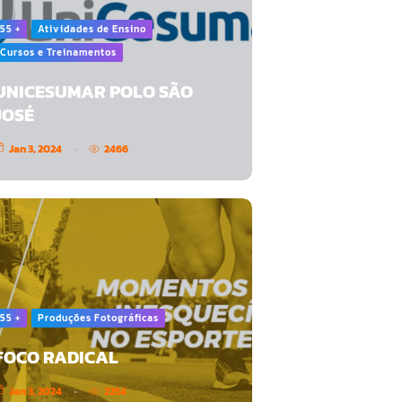
55 +
Atividades de Ensino
Cursos e Treinamentos
UNICESUMAR POLO SÃO
JOSÉ
Jan 3, 2024
2466
55 +
Produções Fotográficas
FOCO RADICAL
Jan 3, 2024
2254