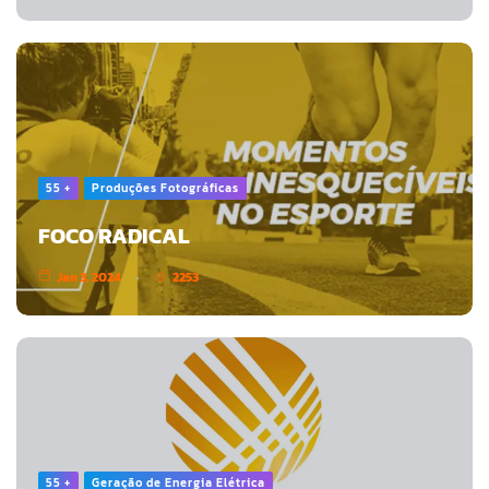
55 +
Produções Fotográficas
FOCO RADICAL
Jan 3, 2024
2253
55 +
Geração de Energia Elétrica