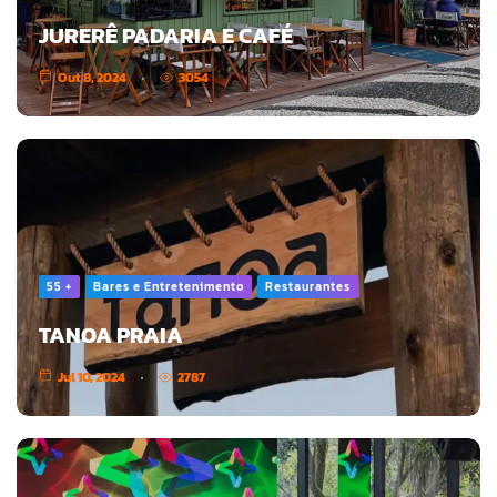
JURERÊ PADARIA E CAFÉ
Out 8, 2024
3054
55 +
Bares e Entretenimento
Restaurantes
TANOA PRAIA
Jul 10, 2024
2787