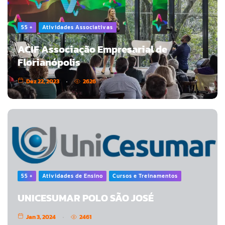
55 +
Atividades Associativas
ACIF Associação Empresarial de
Florianópolis
Dez 22, 2023
2626
55 +
Atividades de Ensino
Cursos e Treinamentos
UNICESUMAR POLO SÃO JOSÉ
Jan 3, 2024
2461