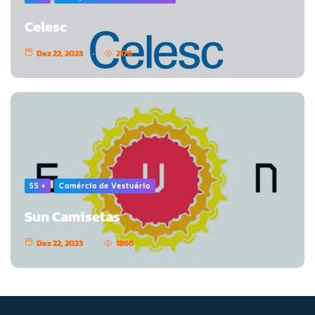
Celesc
Dez 22, 2023
2176
55 +
Comércio de Vestuário
Sun Camisetas
Dez 22, 2023
1866