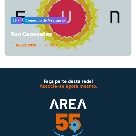
55 +
Comércio de Vestuário
Sun Camisetas
Dez 22, 2023
1867
Faça parte desta rede!
Associe-se agora mesmo.