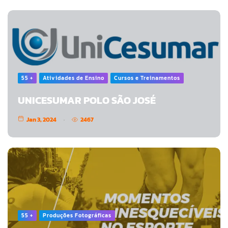
55 +
Atividades de Ensino
Cursos e Treinamentos
UNICESUMAR POLO SÃO JOSÉ
Jan 3, 2024
2467
55 +
Produções Fotográficas