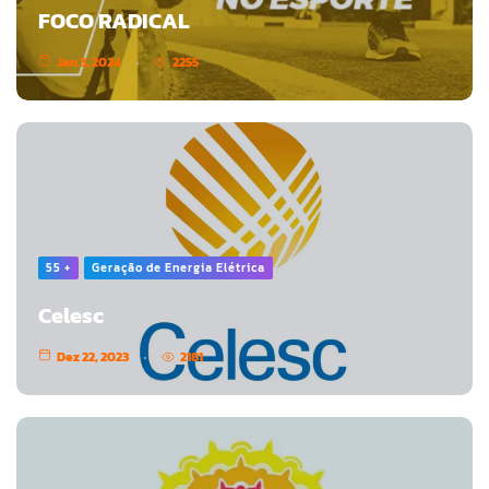
FOCO RADICAL
Jan 3, 2024
2255
55 +
Geração de Energia Elétrica
Celesc
Dez 22, 2023
2181