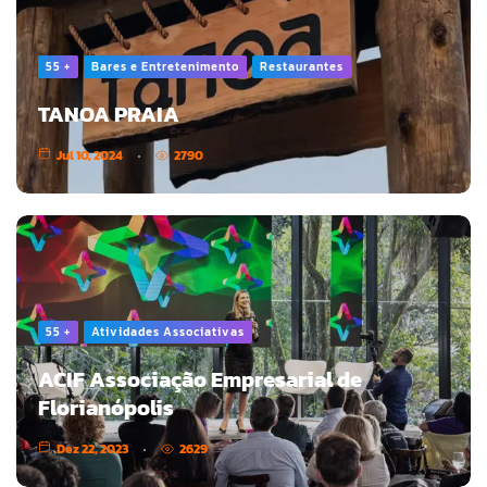
55 +
Bares e Entretenimento
Restaurantes
TANOA PRAIA
Jul 10, 2024
2790
55 +
Atividades Associativas
ACIF Associação Empresarial de
Florianópolis
Dez 22, 2023
2629