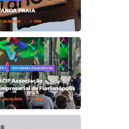
TANOA PRAIA
Jul 10, 2024
2789
55 +
Atividades Associativas
ACIF Associação
Empresarial de Florianópolis
Dez 22, 2023
2629