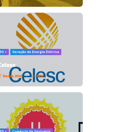
55 +
Geração de Energia Elétrica
Celesc
Dez 22, 2023
2179
55 +
Comércio de Vestuário