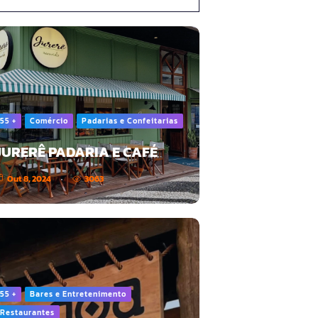
55 +
Comércio
Padarias e Confeitarias
JURERÊ PADARIA E CAFÉ
Out 8, 2024
3063
55 +
Bares e Entretenimento
Restaurantes