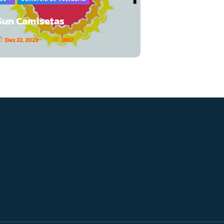
Sun Camisetas
Dez 22, 2023
1867