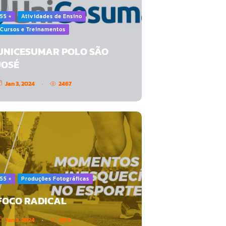
55 +
Atividades de Ensino
Cursos e Treinamentos
UNICESUMAR POLO SÃO
JOSÉ
Jan 3, 2024
2467
55 +
Produções Fotográficas
FOCO RADICAL
Jan 3, 2024
2254