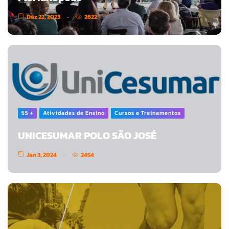
Dez 22, 2023
2622
55 +
Atividades de Ensino
Cursos e Treinamentos
UNICESUMAR POLO SÃO JOSÉ
Jan 3, 2024
2454