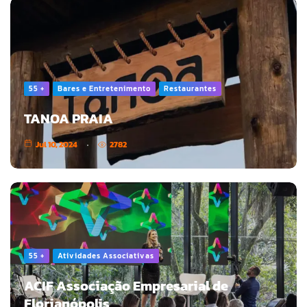
55 +
Bares e Entretenimento
Restaurantes
TANOA PRAIA
Jul 10, 2024
2782
55 +
Atividades Associativas
ACIF Associação Empresarial de
Florianópolis