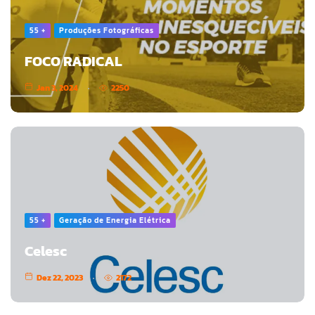
55 +
Produções Fotográficas
FOCO RADICAL
Jan 3, 2024
2250
55 +
Geração de Energia Elétrica
Celesc
Dez 22, 2023
2172