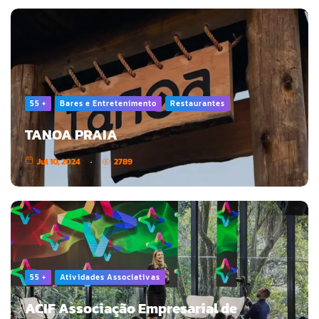
55 +
Bares e Entretenimento
Restaurantes
TANOA PRAIA
Jul 10, 2024
2789
55 +
Atividades Associativas
ACIF Associação Empresarial de