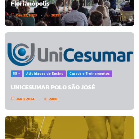
Florianópolis
Dez 22, 2023
2629
55 +
Atividades de Ensino
Cursos e Treinamentos
UNICESUMAR POLO SÃO JOSÉ
Jan 3, 2024
2466