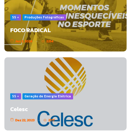
55 +
Produções Fotográficas
FOCO RADICAL
Jan 3, 2024
2254
55 +
Geração de Energia Elétrica
Celesc
Dez 22, 2023
2177