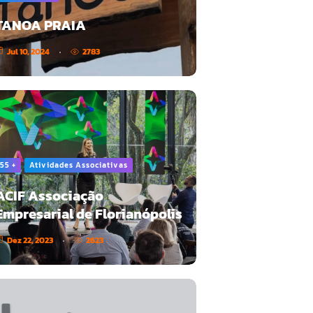
TANOA PRAIA
Jul 10, 2024
2783
55 +
Atividades Associativas
ACIF Associação
Empresarial de Florianópolis
Dez 22, 2023
2623