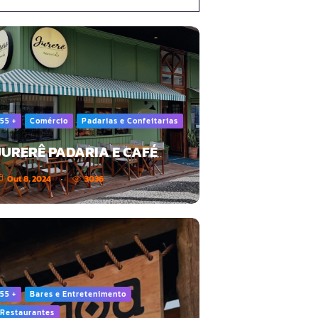
55 +
Comércio
Padarias e Confeitarias
JURERÊ PADARIA E CAFÉ
Out 8, 2024
3036
55 +
Bares e Entretenimento
Restaurantes