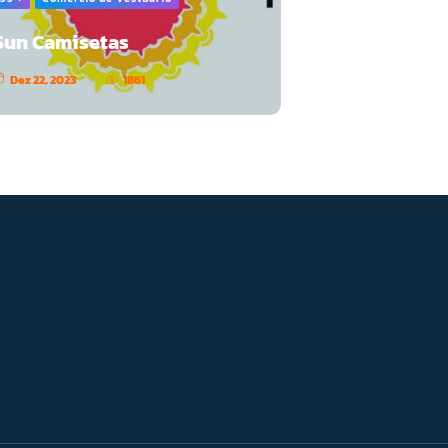
Sun Camisetas
Dez 22, 2023
1861