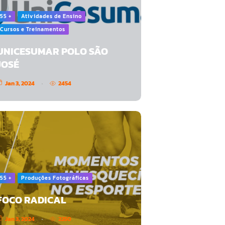
55 +
Atividades de Ensino
Cursos e Treinamentos
UNICESUMAR POLO SÃO
JOSÉ
Jan 3, 2024
2454
55 +
Produções Fotográficas
FOCO RADICAL
Jan 3, 2024
2250