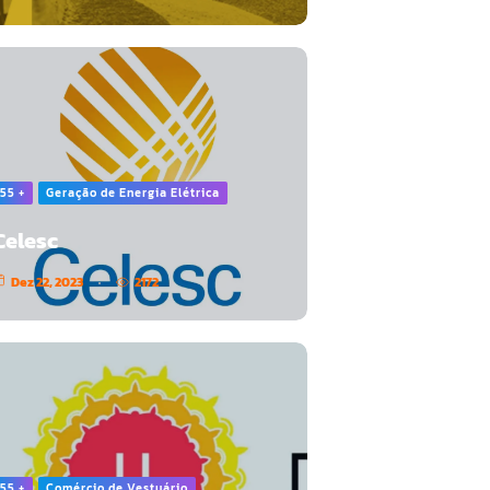
55 +
Geração de Energia Elétrica
Celesc
Dez 22, 2023
2172
55 +
Comércio de Vestuário