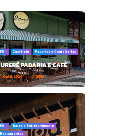
55 +
Comércio
Padarias e Confeitarias
JURERÊ PADARIA E CAFÉ
Out 8, 2024
3054
55 +
Bares e Entretenimento
Restaurantes