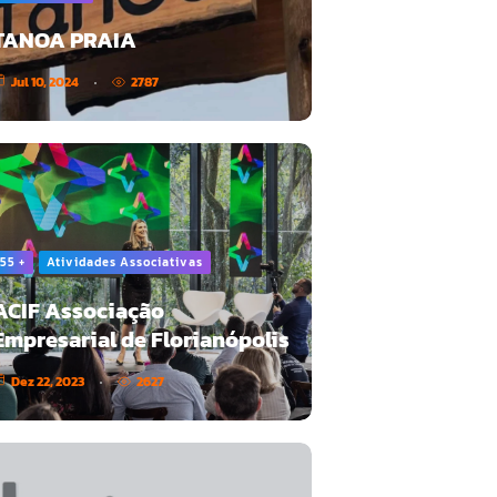
TANOA PRAIA
Jul 10, 2024
2787
55 +
Atividades Associativas
ACIF Associação
Empresarial de Florianópolis
Dez 22, 2023
2627