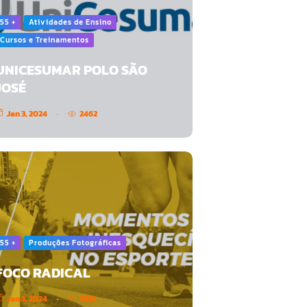
55 +
Atividades de Ensino
Cursos e Treinamentos
UNICESUMAR POLO SÃO
JOSÉ
Jan 3, 2024
2462
55 +
Produções Fotográficas
FOCO RADICAL
Jan 3, 2024
2254