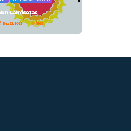
Sun Camisetas
Dez 22, 2023
1866