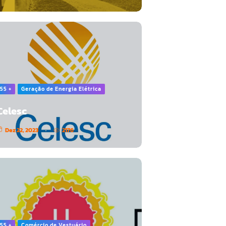
55 +
Geração de Energia Elétrica
Celesc
Dez 22, 2023
2176
55 +
Comércio de Vestuário