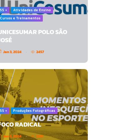
55 +
Atividades de Ensino
Cursos e Treinamentos
UNICESUMAR POLO SÃO
JOSÉ
Jan 3, 2024
2457
55 +
Produções Fotográficas
FOCO RADICAL
Jan 3, 2024
2251