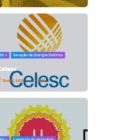
55 +
Geração de Energia Elétrica
Celesc
Dez 22, 2023
2173
55 +
Comércio de Vestuário