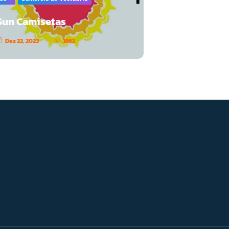
Sun Camisetas
Dez 22, 2023
1862