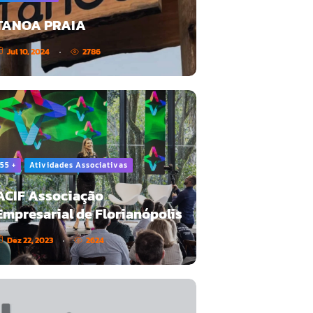
TANOA PRAIA
Jul 10, 2024
2786
55 +
Atividades Associativas
ACIF Associação
Empresarial de Florianópolis
Dez 22, 2023
2624