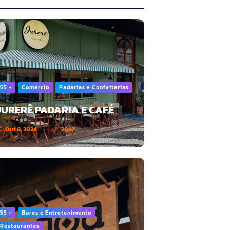
55 +
Comércio
Padarias e Confeitarias
JURERÊ PADARIA E CAFÉ
Out 8, 2024
3047
55 +
Bares e Entretenimento
Restaurantes