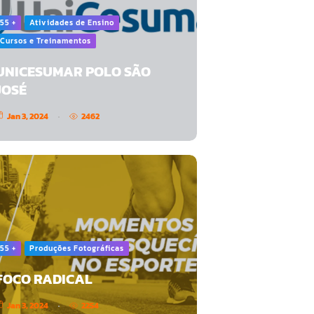
55 +
Atividades de Ensino
Cursos e Treinamentos
UNICESUMAR POLO SÃO
JOSÉ
Jan 3, 2024
2462
55 +
Produções Fotográficas
FOCO RADICAL
Jan 3, 2024
2254