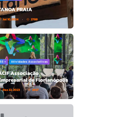
TANOA PRAIA
Jul 10, 2024
2788
55 +
Atividades Associativas
ACIF Associação
Empresarial de Florianópolis
Dez 22, 2023
2627