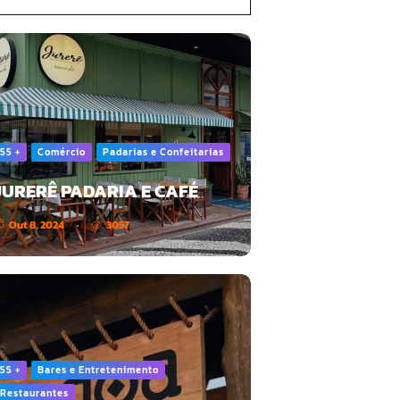
55 +
Comércio
Padarias e Confeitarias
JURERÊ PADARIA E CAFÉ
Out 8, 2024
3057
55 +
Bares e Entretenimento
Restaurantes