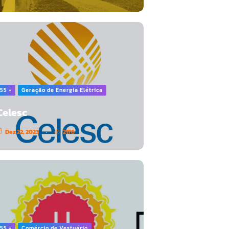
55 +
Geração de Energia Elétrica
Celesc
Dez 22, 2023
2176
55 +
Comércio de Vestuário