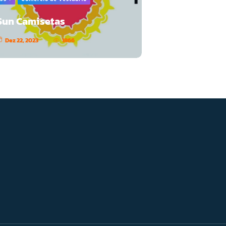
Sun Camisetas
Dez 22, 2023
1866