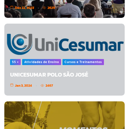
Dez 22, 2023
2629
55 +
Atividades de Ensino
Cursos e Treinamentos
UNICESUMAR POLO SÃO JOSÉ
Jan 3, 2024
2467