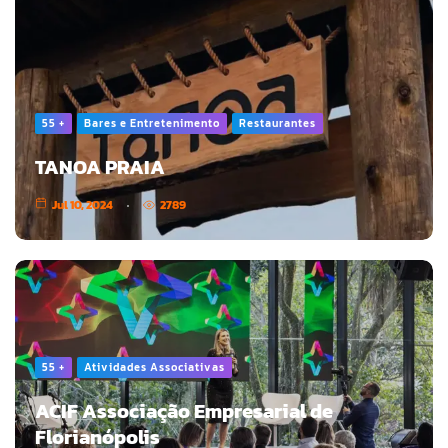
55 +
Bares e Entretenimento
Restaurantes
TANOA PRAIA
Jul 10, 2024
2789
55 +
Atividades Associativas
ACIF Associação Empresarial de
Florianópolis