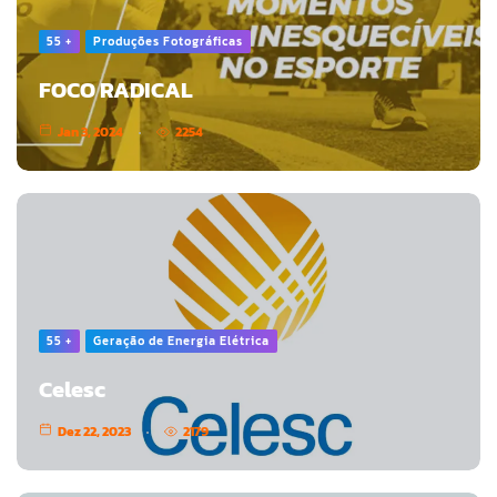
55 +
Produções Fotográficas
FOCO RADICAL
Jan 3, 2024
2254
55 +
Geração de Energia Elétrica
Celesc
Dez 22, 2023
2179